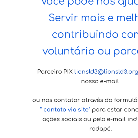
Você pode nos aju
Servir mais e melh
contribuindo c
voluntário ou parc
Parceiro PIX
lionsld3@lionsld3.org
nosso e-mail
ou nos contatar através do formulá
" contato via site"
para estar con
ações sociais ou pelo e-mail ind
rodapé.