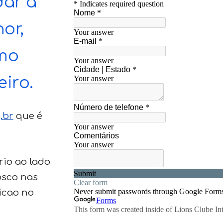
dar a
or,
omo
eiro.
.br
que é
rio
ao lado
osco nas
icao no