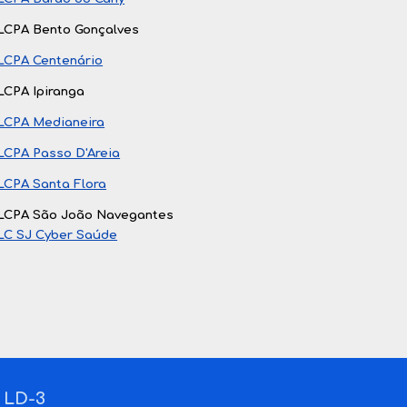
LCPA Bento Gonçalves
LCPA Centenário
LCPA Ipiranga
LCPA Medianeira
LCPA Passo D'Areia
LCPA Santa Flora
LCPA São João Navegantes
LC SJ Cyber Saúde
o LD-3