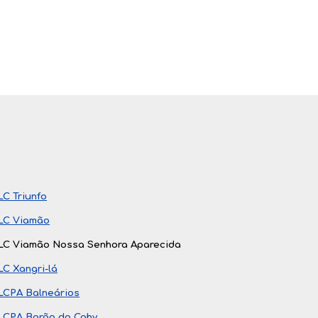
LC Triunfo
LC Viamão
LC Viamão Nossa Senhora Aparecida
LC Xangri-lá
LCPA Balneários
LCPA Barão do Cahy